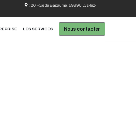
.fr
:
20 Rue de Bapaume, 59390 Lys-lez-
Nous contacter
REPRISE
LES SERVICES